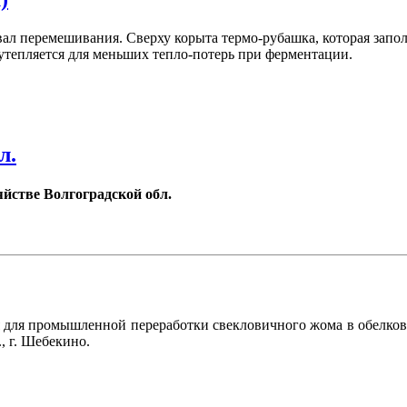
вал перемешивания. Сверху корыта термо-рубашка, которая запо
утепляется для меньших тепло-потерь при ферментации.
л.
яйстве Волгоградской обл.
 для промышленной переработки свекловичного жома в обелков
, г. Шебекино.