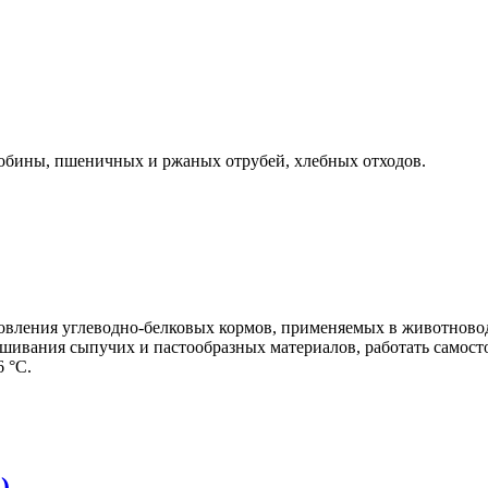
обины, пшеничных и ржаных отрубей, хлебных отходов.
ления углеводно-белковых кормов, применяемых в животноводс
мешивания сыпучих и пастообразных материалов, работать самос
 °С.
)